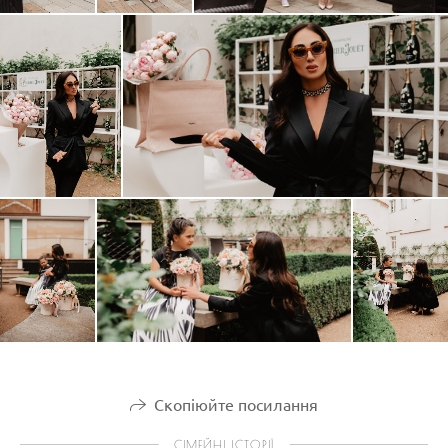
Скопіюйте посилання
СІМЕЙНІ ІСТОРІЇ